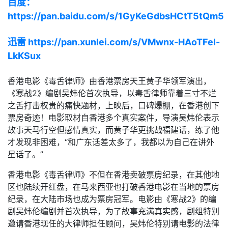
百度：
https://pan.baidu.com/s/1GyKeGdbsHCtT5tQm5
迅雷 https://pan.xunlei.com/s/VMwnx-HAoTFel-
LkKSux
香港电影《毒舌律师》由香港票房天王黄子华领军演出，
《寒战2》编剧吴炜伦首次执导，以毒舌律师靠着三寸不烂
之舌打击权贵的痛快题材，上映后，口碑爆棚，在香港创下
票房奇迹！电影取材自香港多个真实案件，导演吴炜伦表示
故事天马行空但感情真实，而黄子华更挑战福建话，练了他
才发现非困难，“和广东话差太多了，我都以为自己在讲外
星话了。”
香港电影《毒舌律师》不但在香港卖破票房纪录，在其他地
区也陆续开红盘，在马来西亚也打破香港电影在当地的票房
纪录，在大陆市场也成为票房冠军。电影由《寒战2》的编
剧吴炜伦编剧并首次执导，为了故事充满真实感，剧组特别
邀请香港现任的大律师担任顾问，吴炜伦特别请电影的法律