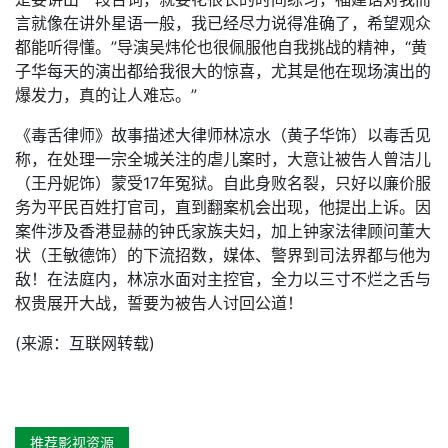
言就像在讲外星语一般，我已经尽力说得准确了，希望观众
都能听得懂。”导演吴炜伦也很佩服他自我挑战的精神，“黄
子华每天的演出都给我很大的惊喜，尤其是他在现场演出的
爆发力，真的让人难忘。”
《毒舌律师》故事描述大律师林凉水（黄子华饰）以毒舌见
称，在处理一宗全城关注的虐儿案时，大意让被告人曾洁儿
（王丹妮饰）蒙受17年冤狱。自此身败名裂，只好以廉价服
务为平民百姓打官司，直到翻案机会出现，他提出上诉。因
案件涉及香港显赫的钟氏家族夫妇，加上钟家法律顾问董大
状（王敏德饰）的下流招数，媒体、警界到司法界都与他为
敌！在法庭内，林凉水面对主控官，全力以三寸不烂之舌与
权贵展开大战，誓要为被告人讨回公道！
(来源：互联网转载)
推荐影视资源