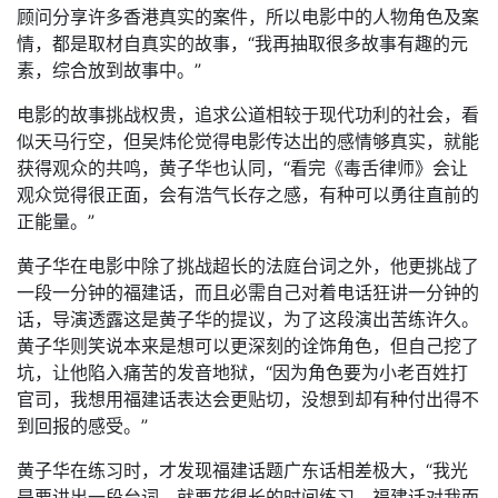
顾问分享许多香港真实的案件，所以电影中的人物角色及案
情，都是取材自真实的故事，“我再抽取很多故事有趣的元
素，综合放到故事中。”
电影的故事挑战权贵，追求公道相较于现代功利的社会，看
似天马行空，但吴炜伦觉得电影传达出的感情够真实，就能
获得观众的共鸣，黄子华也认同，“看完《毒舌律师》会让
观众觉得很正面，会有浩气长存之感，有种可以勇往直前的
正能量。”
黄子华在电影中除了挑战超长的法庭台词之外，他更挑战了
一段一分钟的福建话，而且必需自己对着电话狂讲一分钟的
话，导演透露这是黄子华的提议，为了这段演出苦练许久。
黄子华则笑说本来是想可以更深刻的诠饰角色，但自己挖了
坑，让他陷入痛苦的发音地狱，“因为角色要为小老百姓打
官司，我想用福建话表达会更贴切，没想到却有种付出得不
到回报的感受。”
黄子华在练习时，才发现福建话题广东话相差极大，“我光
是要讲出一段台词，就要花很长的时间练习，福建话对我而