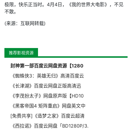
极限，快乐正当时。4月4日，《我的世界大电影》，不见
不散。
(来源：互联网转载)
推荐影视资源
封神第一部百度云网盘资源【1280
《蜘蛛侠3：英雄无归》高清百度云
《长津湖》百度云网盘正版高清迅
《李茂扮太子》网盘原声版【HD10
《黑客帝国4 矩阵重启》网盘英文中
[免费共享]《造梦之家》百度云超清
《西拉诺》百度云网盘「BD1280P/3.