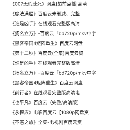
《007无暇赴死》网盘[超前点播]高清
《魔法满屋》百度云未删减、完整
《谁是凶手》在线观看完整版高清
《扬名立万》-百度云「bd720p/mkv中字
《黑客帝国4矩阵重生》百度云网盘
《第十二秒》百度云(全集)百度云资
《谁是凶手》在线观看完整版高清
《扬名立万》-百度云「bd720p/mkv中字
《黑客帝国4矩阵重生》百度云网盘
《前行者》在线观看完整版高清电
《也平凡》百度云（完整/高清版）
《永恒族》电影百度云【1080p网盘资
《不惑之旅》全集-电视剧百度云资