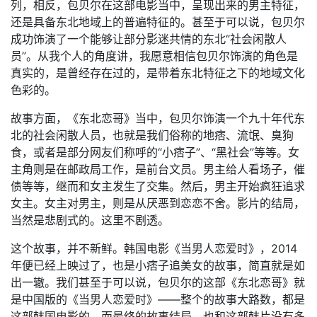
列，相反，包贝尔在这部电影当中，呈现出来的男主特征，
还是具备东北地域上的普遍特征的。甚至于可以说，包贝尔
成功饰演了一个能够让部分影迷共情的东北“社会闲散人
员”。从我个人的角度讲，我愿意相信包贝尔饰演的角色是
真实的，是曾经存在过的，是带着东北特征之下的地域文化
色彩的。
故事方面，《东北恋哥》当中，包贝尔饰演一个九十年代东
北的社会闲散人员，也就是我们俗称的地痞、流氓、臭狗
食，或者是部分网友们称呼的“小痞子”、“黑社会”等等。女
主角则是在邮政局工作，是前台文员。男主给人看场子，催
债等等，继而和女主发生了交集。然后，男主开始疯狂追求
女主。女主对男主，则是从厌恶到恋恋不舍。影片的结局，
当然是悲剧式的。这里不剧透。
这个故事，并不新鲜。韩国电影《当男人恋爱时》，2014
年便已经上映过了，也是小痞子追美女的故事，简直就是如
出一辙。我们甚至于可以说，包贝尔的这部《东北恋哥》就
是中国版的《当男人恋爱时》——整个的故事大路数，都是
这部韩国电影的，而最终的故事结局，也和这部韩片没有多