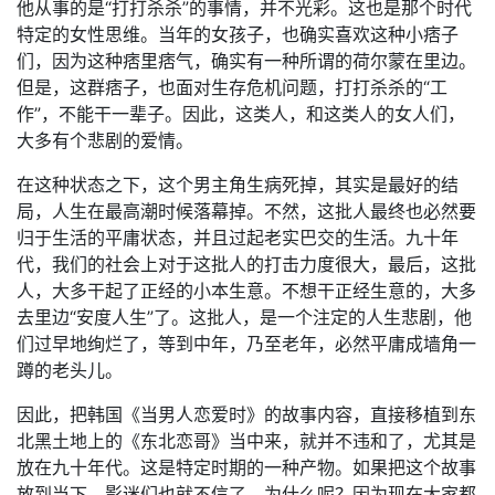
他从事的是“打打杀杀”的事情，并不光彩。这也是那个时代
特定的女性思维。当年的女孩子，也确实喜欢这种小痞子
们，因为这种痞里痞气，确实有一种所谓的荷尔蒙在里边。
但是，这群痞子，也面对生存危机问题，打打杀杀的“工
作”，不能干一辈子。因此，这类人，和这类人的女人们，
大多有个悲剧的爱情。
在这种状态之下，这个男主角生病死掉，其实是最好的结
局，人生在最高潮时候落幕掉。不然，这批人最终也必然要
归于生活的平庸状态，并且过起老实巴交的生活。九十年
代，我们的社会上对于这批人的打击力度很大，最后，这批
人，大多干起了正经的小本生意。不想干正经生意的，大多
去里边“安度人生”了。这批人，是一个注定的人生悲剧，他
们过早地绚烂了，等到中年，乃至老年，必然平庸成墙角一
蹲的老头儿。
因此，把韩国《当男人恋爱时》的故事内容，直接移植到东
北黑土地上的《东北恋哥》当中来，就并不违和了，尤其是
放在九十年代。这是特定时期的一种产物。如果把这个故事
放到当下，影迷们也就不信了。为什么呢？因为现在大家都